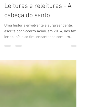
marciaporcher.mp
15 de jul.
1 min de leitura
Leituras e releituras - A
cabeça do santo
Uma história envolvente e surpreendente,
escrita por Socorro Acioli, em 2014, nos faz
ler do início ao fim, encantados com um
enredo cuidadosamente construído, cheio de
detalhes e de uma sensibilidade ímpar. Tudo,
aos poucos, vai fazendo sentido e a história vai
se construindo aos poucos, numa trama
muito bem conectada. Vale muito a leitura!
Uma imersão impressionante!