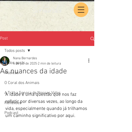
Post
Todos posts
Nana Bernardes
Todos posts
4 de jul. de 2025
2 min de leitura
As nuances da idade
Músicas
O Coral dos Animais
A Trilha Sonora de Nossas Vidas
A idade é uma questão que nos faz 
refletir por diversas vezes, ao longo da 
Reflexões
vida, especialmente quando já trilhamos 
Podcast
um caminho significativo por aqui.