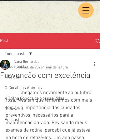
Post
Todos posts
Nana Bernardes
Todos posts
13 de out. de 2023
1 min de leitura
Prevenção com excelência
Músicas
O Coral dos Animais
  	 Chegamos novamente ao outubro 
A Trilha Sonora de Nossas Vidas
rosa. Mês em que lembramos com mais 
força da importância dos cuidados 
Reflexões
preventivos, necessários para a 
Podcast
manutenção da vida. Revisando meus 
exames de rotina, percebi que já estava 
na hora de refazê-los. Um ano passa 