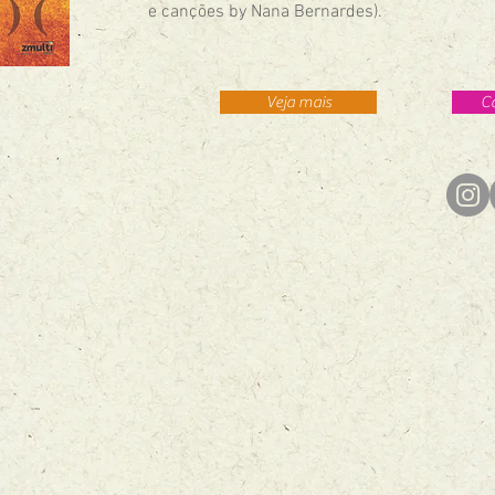
e canções by Nana Bernardes).
Veja mais
C