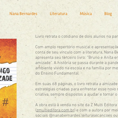
Nana Bernardes
Literatura
Música
Blog
Livro retrata o cotidiano de dois alunos na p
Com amplo repertório musical e apresentaçõe
conta de seu vínculo com a literatura, Nana 
apresenta seu terceiro livro: “Bruno e Anita 
amizade”. A história se passa durante a pand
ambiente vivido na escola e na família por m
do Ensino Fundamental.
Em suas 68 páginas, o livro retrata a amizade
estratégias criadas para enfrentar esse novo
criativa, sempre dispostos a ajudar e tornar
A obra está à venda no site da Z Multi Editora
(
zmultieditora.com.br
) e com a autora por me
sociais @nanabernardes.leiturasecancoes ou 