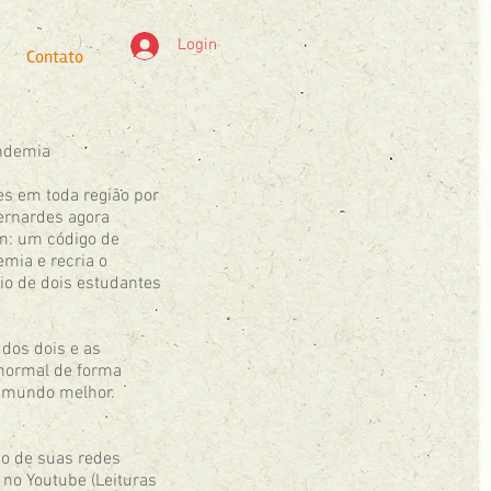
Login
Contato
andemia
s em toda região por
Bernardes agora
em: um código de
emia e recria o
eio de dois estudantes
 dos dois e as
 normal de forma
 o mundo melhor.
io de suas redes
no Youtube (Leituras