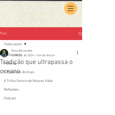
Post
Todos posts
Nana Bernardes
Todos posts
26 de jul. de 2024
1 min de leitura
Tradição que ultrapassa o
Músicas
oceano
O Coral dos Animais
A Trilha Sonora de Nossas Vidas
Reflexões
Podcast