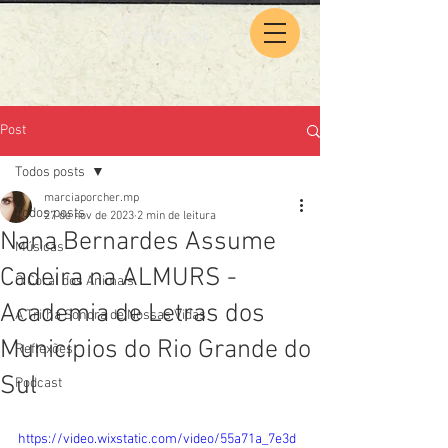
Post
Todos posts
marciaporcher.mp
Todos posts
27 de nov de 2023
2 min de leitura
Nana Bernardes Assume
Músicas
Cadeira na ALMURS -
O Coral dos Animais
Academia de Letras dos
A Trilha Sonora de Nossas Vidas
Municípios do Rio Grande do
Reflexões
Sul
Podcast
https://video.wixstatic.com/video/55a71a_7e3d