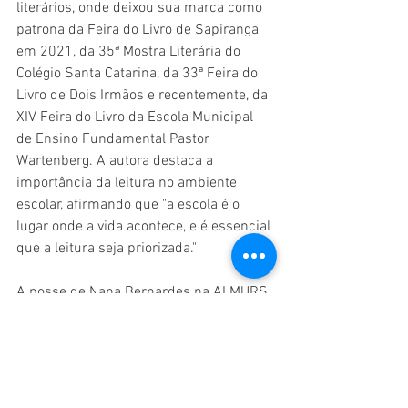
literários, onde deixou sua marca como 
patrona da Feira do Livro de Sapiranga 
em 2021, da 35ª Mostra Literária do 
Colégio Santa Catarina, da 33ª Feira do 
Livro de Dois Irmãos e recentemente, da 
XIV Feira do Livro da Escola Municipal 
de Ensino Fundamental Pastor 
Wartenberg. A autora destaca a 
importância da leitura no ambiente 
escolar, afirmando que "a escola é o 
lugar onde a vida acontece, e é essencial 
que a leitura seja priorizada."
A posse de Nana Bernardes na ALMURS 
representa mais um marco em sua 
trajetória dedicada à literatura, à música 
e à educação.