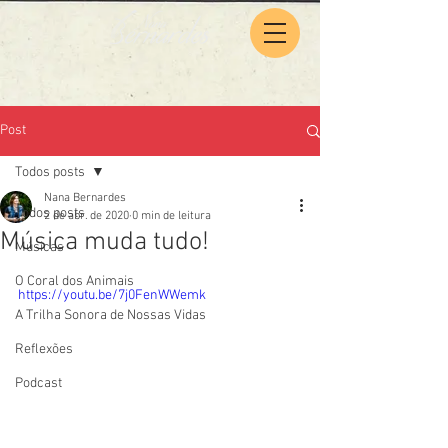
Post
Todos posts
Nana Bernardes
Todos posts
2 de abr. de 2020
0 min de leitura
Música muda tudo!
Músicas
O Coral dos Animais
https://youtu.be/7j0FenWWemk
A Trilha Sonora de Nossas Vidas
Reflexões
Podcast